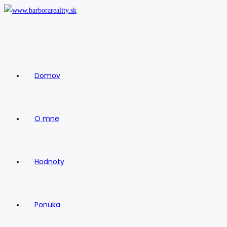
Skip
to
content
Domov
O mne
Hodnoty
Ponuka