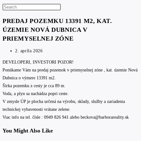
Search
this
PREDAJ POZEMKU 13391 M2, KAT.
website
ÚZEMIE NOVÁ DUBNICA V
PRIEMYSELNEJ ZÓNE
Post
2. apríla 2026
published:
DEVELOPERI, INVESTORI POZOR!
Ponúkame Vám na predaj pozemok v priemyselnej zóne , kat. územie Nová
Dubnica o výmere 13391 m2.
Šírka pozemku z cesty je cca 89 m.
Voda, a plyn sa nachádza popri ceste.
V zmysle ÚP je plocha určená na výrobu, sklady, služby a zariadenia
technickej vybavenosti vrátane zelene.
Viac info na tel. čísle : 0949 826 941 alebo beckova@barborareality.sk
You Might Also Like