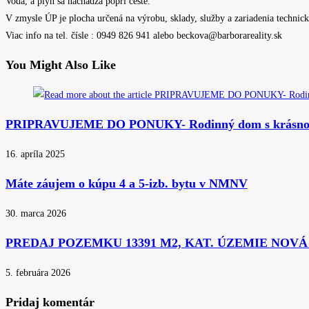
Voda, a plyn sa nachádza popri ceste.
V zmysle ÚP je plocha určená na výrobu, sklady, služby a zariadenia technick
Viac info na tel. čísle : 0949 826 941 alebo beckova@barborareality.sk
You Might Also Like
PRIPRAVUJEME DO PONUKY- Rodinný dom s krásnou z
16. apríla 2025
Máte záujem o kúpu 4 a 5-izb. bytu v NMNV
30. marca 2026
PREDAJ POZEMKU 13391 M2, KAT. ÚZEMIE NOV
5. februára 2026
Pridaj komentár