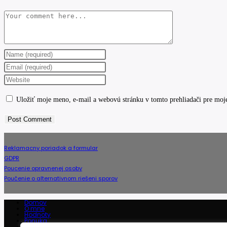
Comment
Enter
your
Enter
name
your
Enter
or
email
your
Uložiť moje meno, e-mail a webovú stránku v tomto prehliadači pre moj
username
address
website
to
to
URL
comment
comment
(optional)
Reklamacny poriadok a formular
GDPR
Poucenie opravnenej osoby
Poučenie o alternativnom riešeni sporov
Domov
O mne
Hodnoty
Ponuka
Referencie