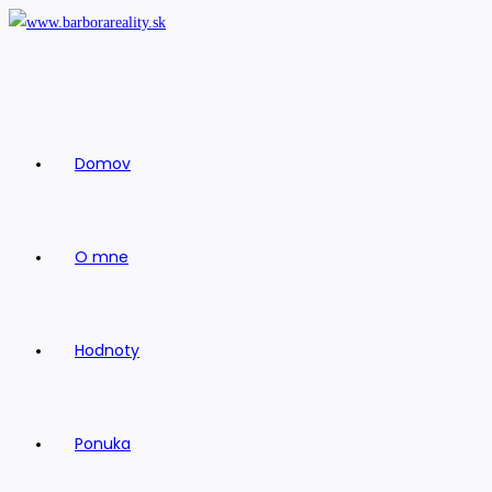
Skip
to
content
Domov
O mne
Hodnoty
Ponuka