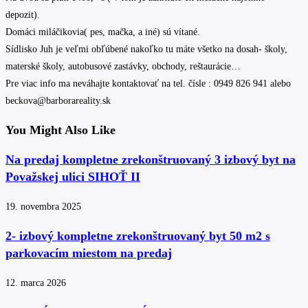
depozit).
Domáci miláčikovia( pes, mačka, a iné) sú vítané.
Sídlisko Juh je veľmi obľúbené nakoľko tu máte všetko na dosah- školy,
materské školy, autobusové zastávky, obchody, reštaurácie…
Pre viac info ma neváhajte kontaktovať na tel. čísle : 0949 826 941 alebo
beckova@barborareality.sk
You Might Also Like
Na predaj kompletne zrekonštruovaný 3 izbový byt na
Považskej ulici SIHOŤ II
19. novembra 2025
2- izbový kompletne zrekonštruovaný byt 50 m2 s
parkovacím miestom na predaj
12. marca 2026