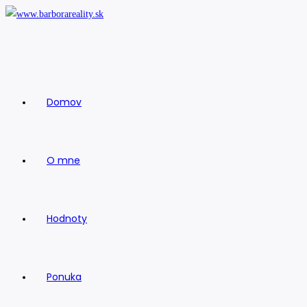
Skip
to
content
Domov
O mne
Hodnoty
Ponuka