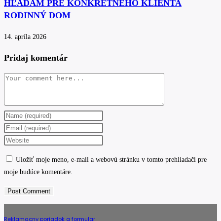
HĽADÁM PRE KONKRÉTNEHO KLIENTA
RODINNÝ DOM
14. apríla 2026
Pridaj komentár
Comment
Enter
your
Enter
name
your
Enter
or
email
your
Uložiť moje meno, e-mail a webovú stránku v tomto prehliadači pre
username
address
website
moje budúce komentáre.
to
to
URL
comment
comment
(optional)
Reklamacny poriadok a formular