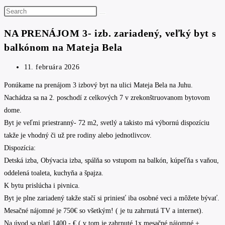
Search
this
NA PRENÁJOM 3- izb. zariadený, veľký byt s
website
balkónom na Mateja Bela
Post
11. februára 2026
published:
Ponúkame na prenájom 3 izbový byt na ulici Mateja Bela na Juhu.
Nachádza sa na 2. poschodí z celkových 7 v zrekonštruovanom bytovom
dome.
Byt je veľmi priestranný- 72 m2, svetlý a takisto má výbornú dispozíciu
takže je vhodný či už pre rodiny alebo jednotlivcov.
Dispozícia:
Detská izba, Obývacia izba, spálňa so vstupom na balkón, kúpeľňa s vaňou,
oddelená toaleta, kuchyňa a špajza.
K bytu prislúcha i pivnica.
Byt je plne zariadený takže stačí si priniesť iba osobné veci a môžete bývať.
Mesačné nájomné je 750€ so všetkým! ( je tu zahrnutá TV a internet).
Na úvod sa platí 1400,- € ( v tom je zahrnuté 1x mesačné nájomné +