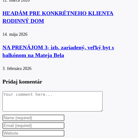
12. marca 2026
HĽADÁM PRE KONKRÉTNEHO KLIENTA
RODINNÝ DOM
14. mája 2026
NA PRENÁJOM 3- izb. zariadený, veľký byt s
balkónom na Mateja Bela
3. februára 2026
Pridaj komentár
Comment
Enter
your
Enter
name
your
Enter