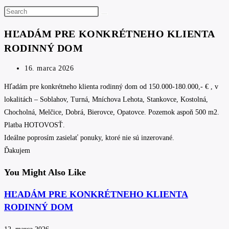
Search
this
HĽADÁM PRE KONKRÉTNEHO KLIENTA
website
RODINNÝ DOM
Post
16. marca 2026
published:
Hľadám pre konkrétneho klienta rodinný dom od 150.000-180.000,- € , v
lokalitách – Soblahov, Turná, Mníchova Lehota, Stankovce, Kostolná,
Chocholná, Melčice, Dobrá, Bierovce, Opatovce. Pozemok aspoň 500 m2.
Platba HOTOVOSŤ.
Ideálne poprosím zasielať ponuky, ktoré nie sú inzerované.
Ďakujem
You Might Also Like
HĽADÁM PRE KONKRÉTNEHO KLIENTA
RODINNÝ DOM