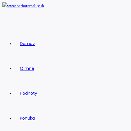
Skip
to
content
Domov
O mne
Hodnoty
Ponuka