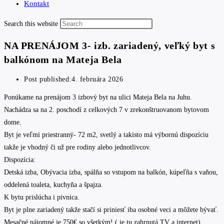
Kontakt
Search this website
NA PRENÁJOM 3- izb. zariadený, veľký byt s
balkónom na Mateja Bela
Post published:
4. februára 2026
Ponúkame na prenájom 3 izbový byt na ulici Mateja Bela na Juhu.
Nachádza sa na 2. poschodí z celkových 7 v zrekonštruovanom bytovom
dome.
Byt je veľmi priestranný- 72 m2, svetlý a takisto má výbornú dispozíciu
takže je vhodný či už pre rodiny alebo jednotlivcov.
Dispozícia:
Detská izba, Obývacia izba, spálňa so vstupom na balkón, kúpeľňa s vaňou,
oddelená toaleta, kuchyňa a špajza.
K bytu prislúcha i pivnica.
Byt je plne zariadený takže stačí si priniesť iba osobné veci a môžete bývať.
Mesačné nájomné je 750€ so všetkým! ( je tu zahrnutá TV a internet).