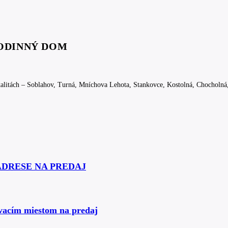
ODINNÝ DOM
kalitách – Soblahov, Turná, Mníchova Lehota, Stankovce, Kostolná, Chocholná
ADRESE NA PREDAJ
ovacím miestom na predaj