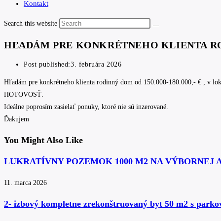
Kontakt
Search this website
HĽADÁM PRE KONKRÉTNEHO KLIENTA R
Post published:
3. februára 2026
Hľadám pre konkrétneho klienta rodinný dom od 150.000-180.000,- € , v lo
HOTOVOSŤ.
Ideálne poprosím zasielať ponuky, ktoré nie sú inzerované.
Ďakujem
You Might Also Like
LUKRATÍVNY POZEMOK 1000 M2 NA VÝBORNEJ 
11. marca 2026
2- izbový kompletne zrekonštruovaný byt 50 m2 s park