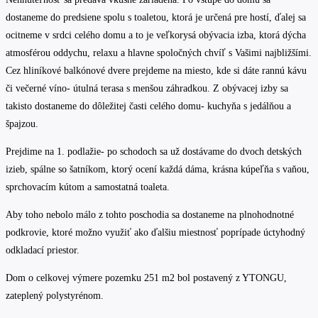
dostaneme do predsiene spolu s toaletou, ktorá je určená pre hostí, ďalej sa
ocitneme v srdci celého domu a to je veľkorysá obývacia izba, ktorá dýcha
atmosférou oddychu, relaxu a hlavne spoločných chvíľ s Vašimi najbližšími.
Cez hliníkové balkónové dvere prejdeme na miesto, kde si dáte rannú kávu
či večerné víno- útulná terasa s menšou záhradkou. Z obývacej izby sa
takisto dostaneme do dôležitej časti celého domu- kuchyňa s jedálňou a
špajzou.
Prejdime na 1. podlažie- po schodoch sa už dostávame do dvoch detských
izieb, spálne so šatníkom, ktorý ocení každá dáma, krásna kúpeľňa s vaňou,
sprchovacím kútom a samostatná toaleta.
Aby toho nebolo málo z tohto poschodia sa dostaneme na plnohodnotné
podkrovie, ktoré možno využiť ako ďalšiu miestnosť poprípade úctyhodný
odkladací priestor.
Dom o celkovej výmere pozemku 251 m2 bol postavený z YTONGU,
zateplený polystyrénom.