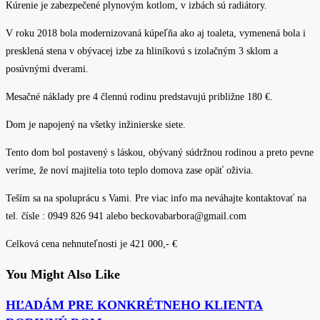
Kúrenie je zabezpečené plynovým kotlom, v izbách sú radiátory.
V roku 2018 bola modernizovaná kúpeľňa ako aj toaleta, vymenená bola i
presklená stena v obývacej izbe za hliníkovú s izolačným 3 sklom a
posúvnými dverami.
Mesačné náklady pre 4 člennú rodinu predstavujú približne 180 €.
Dom je napojený na všetky inžinierske siete.
Tento dom bol postavený s láskou, obývaný súdržnou rodinou a preto pevne
veríme, že noví majitelia toto teplo domova zase opäť oživia.
Teším sa na spoluprácu s Vami. Pre viac info ma neváhajte kontaktovať na
tel. čísle : 0949 826 941 alebo beckovabarbora@gmail.com
Celková cena nehnuteľnosti je 421 000,- €
You Might Also Like
HĽADÁM PRE KONKRÉTNEHO KLIENTA