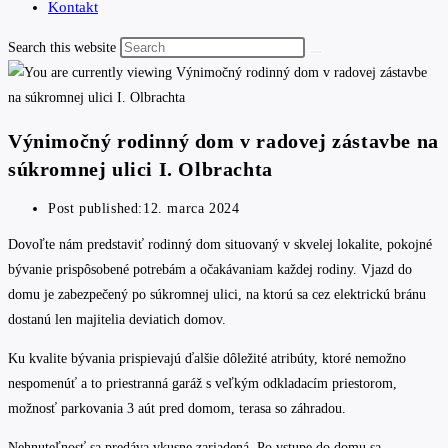
Kontakt
Search this website
Výnimočný rodinný dom v radovej zástavbe na
súkromnej ulici I. Olbrachta
Post published:
12. marca 2024
Dovoľte nám predstaviť rodinný dom situovaný v skvelej lokalite, pokojné
bývanie prispôsobené potrebám a očakávaniam každej rodiny. Vjazd do
domu je zabezpečený po súkromnej ulici, na ktorú sa cez elektrickú bránu
dostanú len majitelia deviatich domov.
Ku kvalite bývania prispievajú ďalšie dôležité atribúty, ktoré nemožno
nespomenúť a to priestranná garáž s veľkým odkladacím priestorom,
možnosť parkovania 3 aút pred domom, terasa so záhradou.
Nehnuteľnosť sa predáva vkusne zariadená. Po vstupe do domu sa