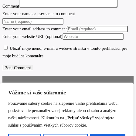
Comment
Enter your name or username to comment
Enter your email address to comment
Enter your website URL (optional)
Uložiť moje meno, e-mail a webovú stránku v tomto prehliadači pre
moje budúce komentáre.
Reklamacny poriadok a formular
Vážime si vaše súkromie
GDPR
Poucenie opravnenej osoby
Používame súbory cookie na zlepšenie vášho prehliadania webu,
Poučenie o alternativnom riešeni sporov
poskytovanie personalizovanej reklamy alebo obsahu a analýzu
našej návštevnosti. Kliknutím na
„Prijať všetky“
vyjadrujete
Domov
súhlas s používaním všetkých súborov cookie.
O mne
Hodnoty
Ponuka