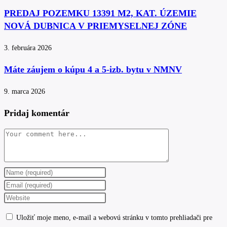
PREDAJ POZEMKU 13391 M2, KAT. ÚZEMIE
NOVÁ DUBNICA V PRIEMYSELNEJ ZÓNE
3. februára 2026
Máte záujem o kúpu 4 a 5-izb. bytu v NMNV
9. marca 2026
Pridaj komentár
Comment
Enter
your
Enter
name
your
Enter
or
email
your
Uložiť moje meno, e-mail a webovú stránku v tomto prehliadači pre
username
address
website