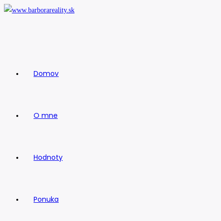
Skip
to
content
Domov
O mne
Hodnoty
Ponuka