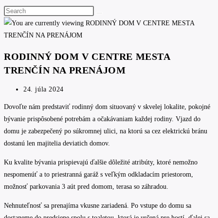
Search
this
website
RODINNÝ DOM V CENTRE MESTA
TRENČÍN NA PRENÁJOM
Post
24. júla 2024
published:
Dovoľte nám predstaviť rodinný dom situovaný v skvelej lokalite, pokojné
bývanie prispôsobené potrebám a očakávaniam každej rodiny. Vjazd do
domu je zabezpečený po súkromnej ulici, na ktorú sa cez elektrickú bránu
dostanú len majitelia deviatich domov.
Ku kvalite bývania prispievajú ďalšie dôležité atribúty, ktoré nemožno
nespomenúť a to priestranná garáž s veľkým odkladacím priestorom,
možnosť parkovania 3 aút pred domom, terasa so záhradou.
Nehnuteľnosť sa prenajíma vkusne zariadená. Po vstupe do domu sa
dostaneme do predsiene spolu s toaletou, ktorá je určená pre hostí, ďalej sa