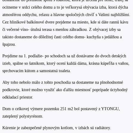
ocitneme v srdci celého domu a to je veľkorysá obývacia izba, ktorá dýcha
atmosférou oddychu, relaxu a hlavne spoločných chvíľ s Vašimi najbližšími.
Cez hliníkové balkónové dvere prejdeme na miesto, kde si dáte rannú kávu
či večerné víno- útulná terasa s menšou záhradkou. Z obývacej izby sa
takisto dostaneme do dôležitej časti celého domu- kuchyňa s jedálňou a
špajzou.
Prejdime na 1. podlažie- po schodoch sa už dostávame do dvoch detských
izieb, spálne so šatníkom, ktorý ocení každá dáma, krásna kúpeľňa s vaňou,
sprchovacím kútom a samostatná toaleta.
Aby toho nebolo málo z tohto poschodia sa dostaneme na plnohodnotné
podkrovie, ktoré možno využiť ako ďalšiu miestnosť poprípade úctyhodný
odkladací priestor.
Dom o celkovej výmere pozemku 251 m2 bol postavený z YTONGU,
zateplený polystyrénom.
Kúrenie je zabezpečené plynovým kotlom, v izbách sú radiátory.