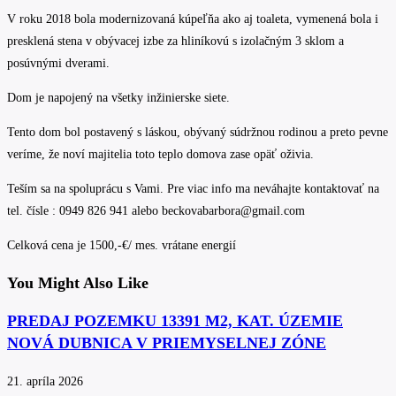
V roku 2018 bola modernizovaná kúpeľňa ako aj toaleta, vymenená bola i
presklená stena v obývacej izbe za hliníkovú s izolačným 3 sklom a
posúvnými dverami.
Dom je napojený na všetky inžinierske siete.
Tento dom bol postavený s láskou, obývaný súdržnou rodinou a preto pevne
veríme, že noví majitelia toto teplo domova zase opäť oživia.
Teším sa na spoluprácu s Vami. Pre viac info ma neváhajte kontaktovať na
tel. čísle : 0949 826 941 alebo beckovabarbora@gmail.com
Celková cena je 1500,-€/ mes. vrátane energií
You Might Also Like
PREDAJ POZEMKU 13391 M2, KAT. ÚZEMIE
NOVÁ DUBNICA V PRIEMYSELNEJ ZÓNE
21. apríla 2026