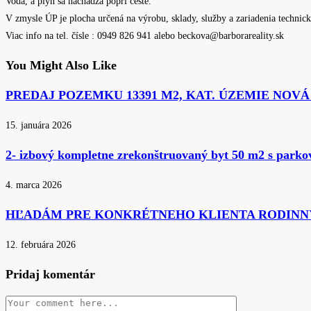
Voda, a plyn sa nachádza popri ceste.
V zmysle ÚP je plocha určená na výrobu, sklady, služby a zariadenia technick
Viac info na tel. čísle : 0949 826 941 alebo beckova@barborareality.sk
You Might Also Like
PREDAJ POZEMKU 13391 M2, KAT. ÚZEMIE NOV
15. januára 2026
2- izbový kompletne zrekonštruovaný byt 50 m2 s park
4. marca 2026
HĽADÁM PRE KONKRÉTNEHO KLIENTA RODINN
12. februára 2026
Pridaj komentár
Comment