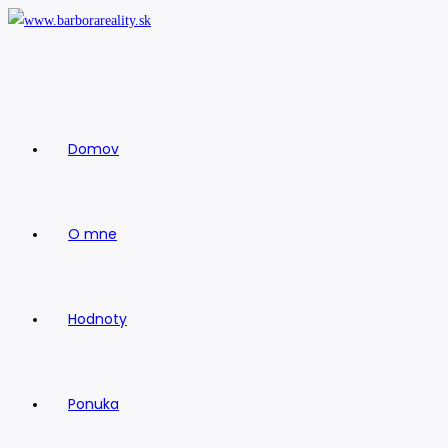
Skip
to
content
Domov
O mne
Hodnoty
Ponuka