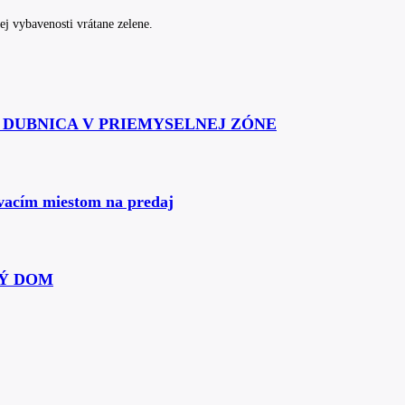
ej vybavenosti vrátane zelene.
Á DUBNICA V PRIEMYSELNEJ ZÓNE
ovacím miestom na predaj
Ý DOM