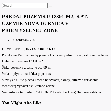
Search
this
PREDAJ POZEMKU 13391 M2, KAT.
website
ÚZEMIE NOVÁ DUBNICA V
PRIEMYSELNEJ ZÓNE
Post
9. februára 2026
published:
DEVELOPERI, INVESTORI POZOR!
Ponúkame Vám na predaj pozemok v priemyselnej zóne , kat. územie Nová
Dubnica o výmere 13391 m2.
Šírka pozemku z cesty je cca 89 m.
Voda, a plyn sa nachádza popri ceste.
V zmysle ÚP je plocha určená na výrobu, sklady, služby a zariadenia
technickej vybavenosti vrátane zelene.
Viac info na tel. čísle : 0949 826 941 alebo beckova@barborareality.sk
You Might Also Like