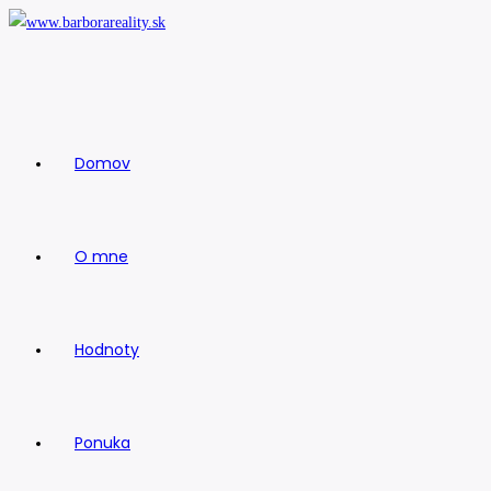
Skip
to
content
Domov
O mne
Hodnoty
Ponuka