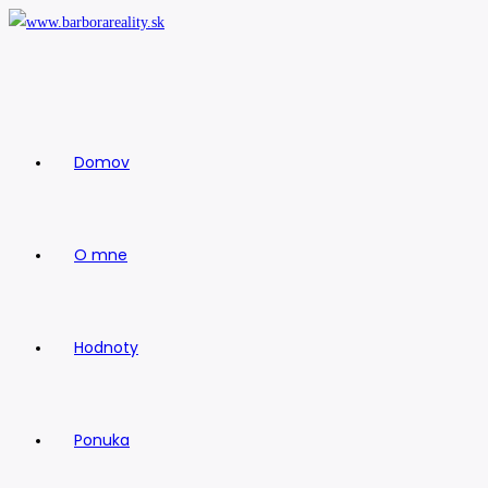
Skip
to
content
Domov
O mne
Hodnoty
Ponuka