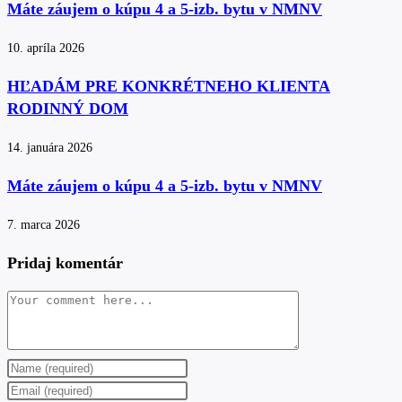
Máte záujem o kúpu 4 a 5-izb. bytu v NMNV
10. apríla 2026
HĽADÁM PRE KONKRÉTNEHO KLIENTA
RODINNÝ DOM
14. januára 2026
Máte záujem o kúpu 4 a 5-izb. bytu v NMNV
7. marca 2026
Pridaj komentár
Comment
Enter
your
Enter