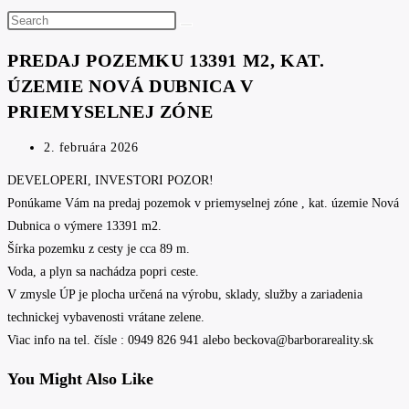
Search
this
PREDAJ POZEMKU 13391 M2, KAT.
website
ÚZEMIE NOVÁ DUBNICA V
PRIEMYSELNEJ ZÓNE
Post
2. februára 2026
published:
DEVELOPERI, INVESTORI POZOR!
Ponúkame Vám na predaj pozemok v priemyselnej zóne , kat. územie Nová
Dubnica o výmere 13391 m2.
Šírka pozemku z cesty je cca 89 m.
Voda, a plyn sa nachádza popri ceste.
V zmysle ÚP je plocha určená na výrobu, sklady, služby a zariadenia
technickej vybavenosti vrátane zelene.
Viac info na tel. čísle : 0949 826 941 alebo beckova@barborareality.sk
You Might Also Like