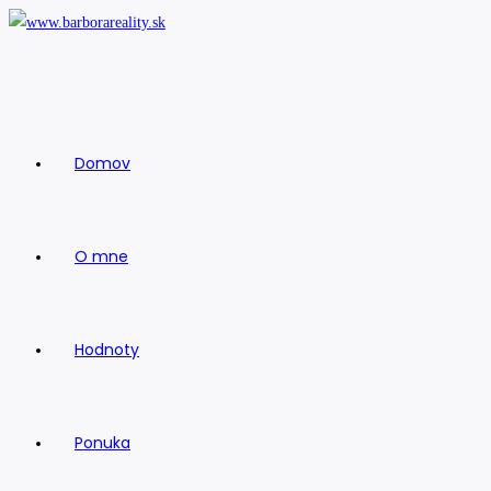
Skip
to
content
Domov
O mne
Hodnoty
Ponuka