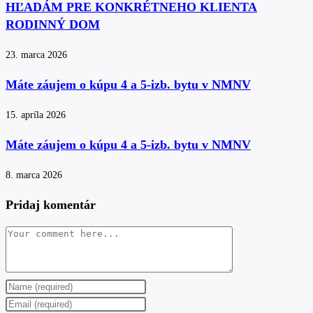
HĽADÁM PRE KONKRÉTNEHO KLIENTA
RODINNÝ DOM
23. marca 2026
Máte záujem o kúpu 4 a 5-izb. bytu v NMNV
15. apríla 2026
Máte záujem o kúpu 4 a 5-izb. bytu v NMNV
8. marca 2026
Pridaj komentár
Comment
Enter
your
Enter