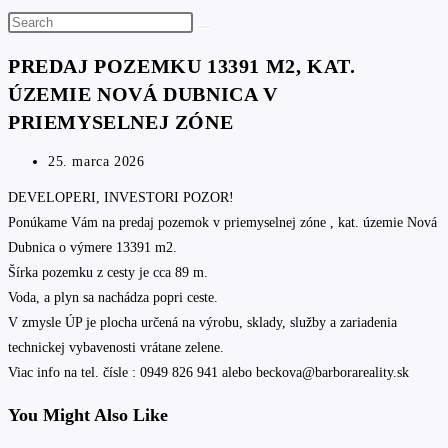
Search
this
PREDAJ POZEMKU 13391 M2, KAT.
website
ÚZEMIE NOVÁ DUBNICA V
PRIEMYSELNEJ ZÓNE
Post
25. marca 2026
published:
DEVELOPERI, INVESTORI POZOR!
Ponúkame Vám na predaj pozemok v priemyselnej zóne , kat. územie Nová
Dubnica o výmere 13391 m2.
Šírka pozemku z cesty je cca 89 m.
Voda, a plyn sa nachádza popri ceste.
V zmysle ÚP je plocha určená na výrobu, sklady, služby a zariadenia
technickej vybavenosti vrátane zelene.
Viac info na tel. čísle : 0949 826 941 alebo beckova@barborareality.sk
You Might Also Like