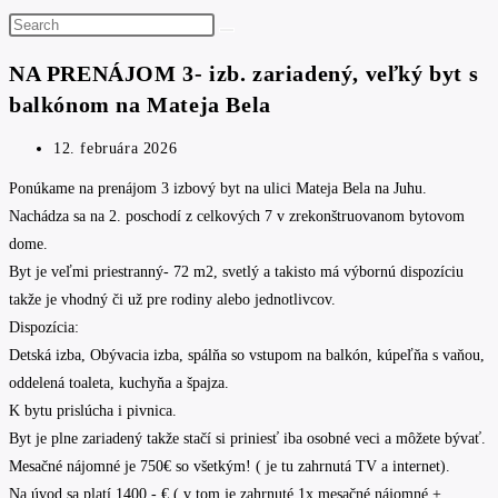
Search
this
NA PRENÁJOM 3- izb. zariadený, veľký byt s
website
balkónom na Mateja Bela
Post
12. februára 2026
published:
Ponúkame na prenájom 3 izbový byt na ulici Mateja Bela na Juhu.
Nachádza sa na 2. poschodí z celkových 7 v zrekonštruovanom bytovom
dome.
Byt je veľmi priestranný- 72 m2, svetlý a takisto má výbornú dispozíciu
takže je vhodný či už pre rodiny alebo jednotlivcov.
Dispozícia:
Detská izba, Obývacia izba, spálňa so vstupom na balkón, kúpeľňa s vaňou,
oddelená toaleta, kuchyňa a špajza.
K bytu prislúcha i pivnica.
Byt je plne zariadený takže stačí si priniesť iba osobné veci a môžete bývať.
Mesačné nájomné je 750€ so všetkým! ( je tu zahrnutá TV a internet).
Na úvod sa platí 1400,- € ( v tom je zahrnuté 1x mesačné nájomné +