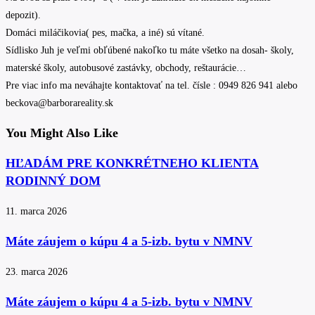
depozit).
Domáci miláčikovia( pes, mačka, a iné) sú vítané.
Sídlisko Juh je veľmi obľúbené nakoľko tu máte všetko na dosah- školy,
materské školy, autobusové zastávky, obchody, reštaurácie…
Pre viac info ma neváhajte kontaktovať na tel. čísle : 0949 826 941 alebo
beckova@barborareality.sk
You Might Also Like
HĽADÁM PRE KONKRÉTNEHO KLIENTA
RODINNÝ DOM
11. marca 2026
Máte záujem o kúpu 4 a 5-izb. bytu v NMNV
23. marca 2026
Máte záujem o kúpu 4 a 5-izb. bytu v NMNV