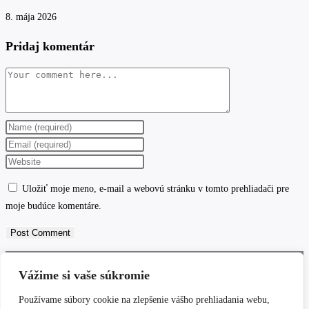
8. mája 2026
Pridaj komentár
Comment
Enter
your
Enter
name
your
Enter
or
email
your
Uložiť moje meno, e-mail a webovú stránku v tomto prehliadači pre
username
address
website
moje budúce komentáre.
to
to
URL
comment
comment
(optional)
Reklamacny poriadok a formular
Vážime si vaše súkromie
GDPR
Poucenie opravnenej osoby
Používame súbory cookie na zlepšenie vášho prehliadania webu,