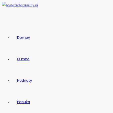
Skip
to
content
Domov
O mne
Hodnoty
Ponuka