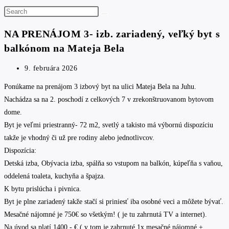
Search
this
NA PRENÁJOM 3- izb. zariadený, veľký byt s
website
balkónom na Mateja Bela
Post
9. februára 2026
published:
Ponúkame na prenájom 3 izbový byt na ulici Mateja Bela na Juhu.
Nachádza sa na 2. poschodí z celkových 7 v zrekonštruovanom bytovom
dome.
Byt je veľmi priestranný- 72 m2, svetlý a takisto má výbornú dispozíciu
takže je vhodný či už pre rodiny alebo jednotlivcov.
Dispozícia:
Detská izba, Obývacia izba, spálňa so vstupom na balkón, kúpeľňa s vaňou,
oddelená toaleta, kuchyňa a špajza.
K bytu prislúcha i pivnica.
Byt je plne zariadený takže stačí si priniesť iba osobné veci a môžete bývať.
Mesačné nájomné je 750€ so všetkým! ( je tu zahrnutá TV a internet).
Na úvod sa platí 1400,- € ( v tom je zahrnuté 1x mesačné nájomné +