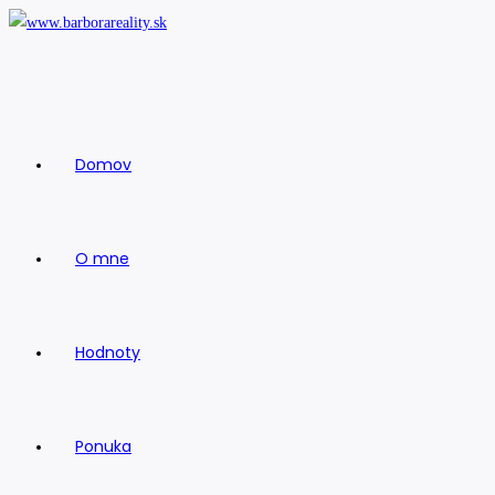
Skip
to
content
Domov
O mne
Hodnoty
Ponuka