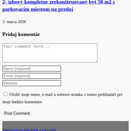
2- izbový kompletne zrekonštruovaný byt 50 m2 s
parkovacím miestom na predaj
3. marca 2026
Pridaj komentár
Comment
Enter
your
Enter
name
your
Enter
or
email
your
Uložiť moje meno, e-mail a webovú stránku v tomto prehliadači pre
username
address
website
moje budúce komentáre.
to
to
URL
comment
comment
(optional)
Reklamacny poriadok a formular