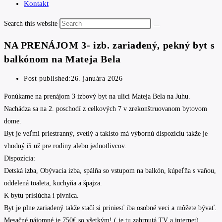
Kontakt
Search this website
NA PRENÁJOM 3- izb. zariadený, pekný byt s
balkónom na Mateja Bela
Post published:
26. januára 2026
Ponúkame na prenájom 3 izbový byt na ulici Mateja Bela na Juhu.
Nachádza sa na 2. poschodí z celkových 7 v zrekonštruovanom bytovom
dome.
Byt je veľmi priestranný, svetlý a takisto má výbornú dispozíciu takže je
vhodný či už pre rodiny alebo jednotlivcov.
Dispozícia:
Detská izba, Obývacia izba, spálňa so vstupom na balkón, kúpeľňa s vaňou,
oddelená toaleta, kuchyňa a špajza.
K bytu prislúcha i pivnica.
Byt je plne zariadený takže stačí si priniesť iba osobné veci a môžete bývať.
Mesačné nájomné je 750€ so všetkým! ( je tu zahrnutá TV a internet).