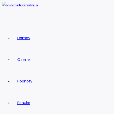
Skip
to
content
Domov
O mne
Hodnoty
Ponuka