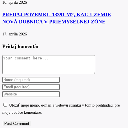
16. apríla 2026
PREDAJ POZEMKU 13391 M2, KAT. ÚZEMIE
NOVÁ DUBNICA V PRIEMYSELNEJ ZÓNE
17. apríla 2026
Pridaj komentár
Comment
Enter
your
Enter
name
your
Enter
or
email
your
Uložiť moje meno, e-mail a webovú stránku v tomto prehliadači pre
username
address
website
moje budúce komentáre.
to
to
URL
comment
comment
(optional)