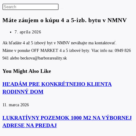
Search
this
Máte záujem o kúpu 4 a 5-izb. bytu v NMNV
website
Post
7. apríla 2026
published:
Ak hľadáte 4 až 5 izbový byt v NMNV neváhajte ma kontaktovať.
Máme v ponuke OFF MARKET 4 a 5 izbové byty. Viac info na: 0949 826
941 alebo beckova@barborareality.sk
You Might Also Like
HĽADÁM PRE KONKRÉTNEHO KLIENTA
RODINNÝ DOM
11. marca 2026
LUKRATÍVNY POZEMOK 1000 M2 NA VÝBORNEJ
ADRESE NA PREDAJ