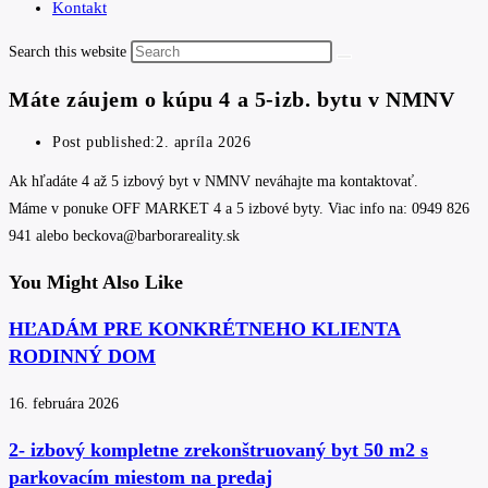
Kontakt
Search this website
Máte záujem o kúpu 4 a 5-izb. bytu v NMNV
Post published:
2. apríla 2026
Ak hľadáte 4 až 5 izbový byt v NMNV neváhajte ma kontaktovať.
Máme v ponuke OFF MARKET 4 a 5 izbové byty. Viac info na: 0949 826
941 alebo beckova@barborareality.sk
You Might Also Like
HĽADÁM PRE KONKRÉTNEHO KLIENTA
RODINNÝ DOM
16. februára 2026
2- izbový kompletne zrekonštruovaný byt 50 m2 s
parkovacím miestom na predaj