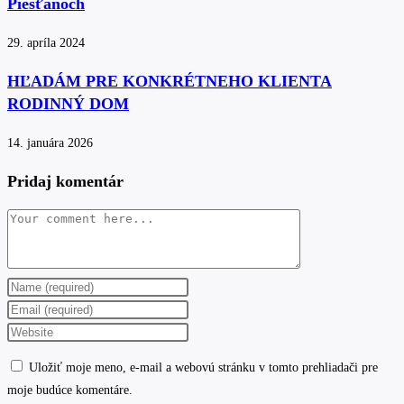
Piešťanoch
29. apríla 2024
HĽADÁM PRE KONKRÉTNEHO KLIENTA
RODINNÝ DOM
14. januára 2026
Pridaj komentár
Comment
Enter
your
Enter
name
your
Enter
or
email
your
Uložiť moje meno, e-mail a webovú stránku v tomto prehliadači pre
username
address
website
moje budúce komentáre.
to
to
URL