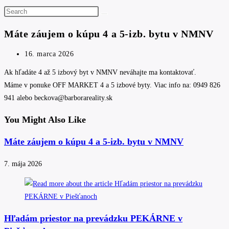
Search
this
Máte záujem o kúpu 4 a 5-izb. bytu v NMNV
website
Post
16. marca 2026
published:
Ak hľadáte 4 až 5 izbový byt v NMNV neváhajte ma kontaktovať.
Máme v ponuke OFF MARKET 4 a 5 izbové byty. Viac info na: 0949 826
941 alebo beckova@barborareality.sk
You Might Also Like
Máte záujem o kúpu 4 a 5-izb. bytu v NMNV
7. mája 2026
Hľadám priestor na prevádzku PEKÁRNE v