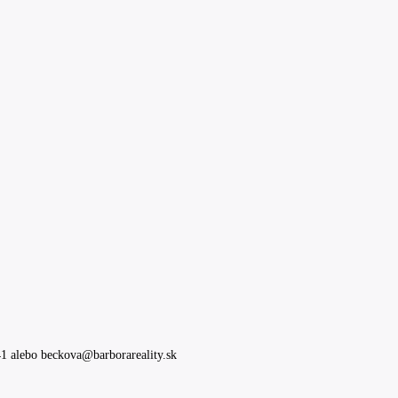
 alebo beckova@barborareality.sk