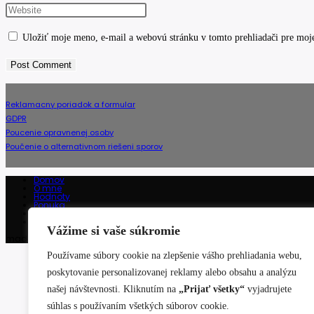
name
your
Enter
or
email
your
Uložiť moje meno, e-mail a webovú stránku v tomto prehliadači pre moj
username
address
website
to
to
URL
comment
comment
(optional)
Reklamacny poriadok a formular
GDPR
Poucenie opravnenej osoby
Poučenie o alternativnom riešeni sporov
Domov
O mne
Hodnoty
Ponuka
Referencie
Kontakt
Vážime si vaše súkromie
made by
tamatam
Používame súbory cookie na zlepšenie vášho prehliadania webu,
poskytovanie personalizovanej reklamy alebo obsahu a analýzu
našej návštevnosti. Kliknutím na
„Prijať všetky“
vyjadrujete
súhlas s používaním všetkých súborov cookie.