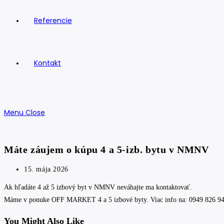
Referencie
Kontakt
Menu
Close
Máte záujem o kúpu 4 a 5-izb. bytu v NMNV
Post
15. mája 2026
published:
Ak hľadáte 4 až 5 izbový byt v NMNV neváhajte ma kontaktovať.
Máme v ponuke OFF MARKET 4 a 5 izbové byty. Viac info na: 0949 826 941
You Might Also Like