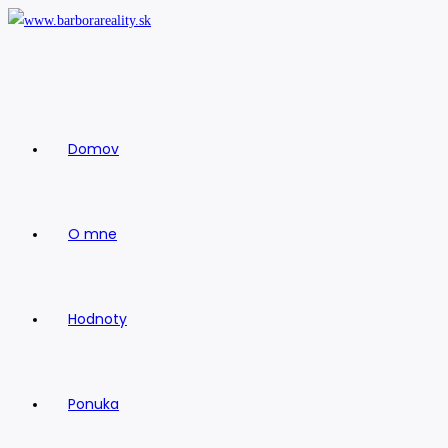
Skip
to
content
Domov
O mne
Hodnoty
Ponuka