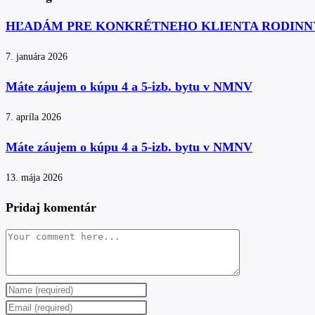
HĽADÁM PRE KONKRÉTNEHO KLIENTA RODINN
7. januára 2026
Máte záujem o kúpu 4 a 5-izb. bytu v NMNV
7. apríla 2026
Máte záujem o kúpu 4 a 5-izb. bytu v NMNV
13. mája 2026
Pridaj komentár
Comment
Enter
your
Enter