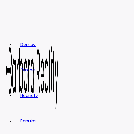
Skip
to
content
Domov
O mne
Hodnoty
Ponuka