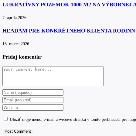
LUKRATÍVNY POZEMOK 1000 M2 NA VÝBORNEJ 
7. apríla 2026
HĽADÁM PRE KONKRÉTNEHO KLIENTA RODINN
16. marca 2026
Pridaj komentár
Comment
Enter
your
Enter
name
your
Enter
or
email
your
Uložiť moje meno, e-mail a webovú stránku v tomto prehliadači pre moj
username
address
website
to
to
URL