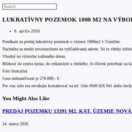
Search
this
LUKRATÍVNY POZEMOK 1000 M2 NA VÝBO
website
Post
8. apríla 2026
published:
Ponúkam na predaj lukratívny pozemok o výmere 1000m2 v Trenčíne.
Nachádza sa medzi novostavbami na vyhľadávanej adrese. Sú tu všetky inžinier
Vhodný na výstavbu rodinného domu.
Blízkosť do centra mesta, do reštaurácie a všetkého, čo človek potrebuje na 
Foto ilustračná.
Cena nehnuteľnosti je 270.000,- €.
Pre viac info ma neváhajte kontaktovať na tel. čísle 0949 826 941 alebo bec
You Might Also Like
PREDAJ POZEMKU 13391 M2, KAT. ÚZEMIE NOV
24. marca 2026