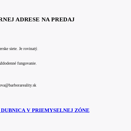
RNEJ ADRESE NA PREDAJ
ske siete. Je rovinatý.
každodenné fungovanie.
kova@barborareality.sk
Á DUBNICA V PRIEMYSELNEJ ZÓNE