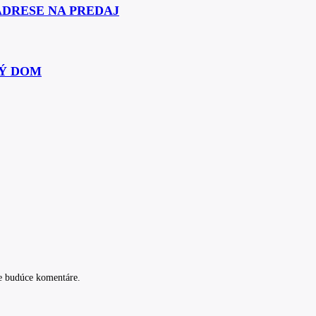
ADRESE NA PREDAJ
Ý DOM
e budúce komentáre.