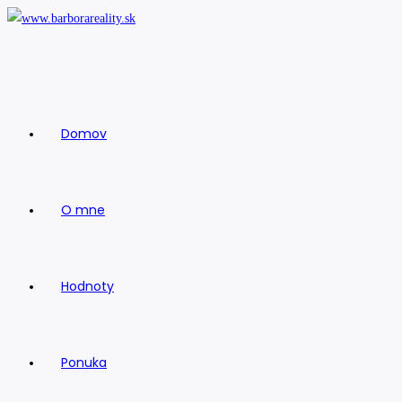
Skip
to
content
Domov
O mne
Hodnoty
Ponuka