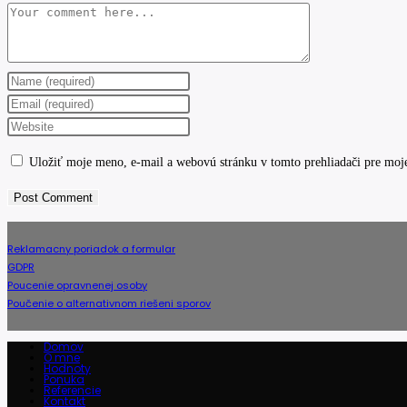
Comment
Enter
your
Enter
name
your
Enter
or
email
your
Uložiť moje meno, e-mail a webovú stránku v tomto prehliadači pre moj
username
address
website
to
to
URL
comment
comment
(optional)
Reklamacny poriadok a formular
GDPR
Poucenie opravnenej osoby
Poučenie o alternativnom riešeni sporov
Domov
O mne
Hodnoty
Ponuka
Referencie
Kontakt