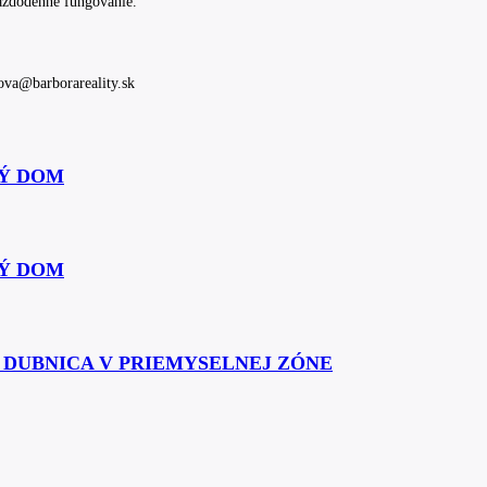
každodenné fungovanie.
kova@barborareality.sk
Ý DOM
Ý DOM
Á DUBNICA V PRIEMYSELNEJ ZÓNE