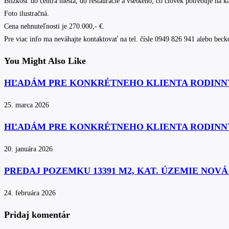
Blízkosť do centra mesta, do reštaurácie a všetkého, čo človek potrebuje na 
Foto ilustračná.
Cena nehnuteľnosti je 270.000,- €.
Pre viac info ma neváhajte kontaktovať na tel. čísle 0949 826 941 alebo bec
You Might Also Like
HĽADÁM PRE KONKRÉTNEHO KLIENTA RODINN
25. marca 2026
HĽADÁM PRE KONKRÉTNEHO KLIENTA RODINN
20. januára 2026
PREDAJ POZEMKU 13391 M2, KAT. ÚZEMIE NOV
24. februára 2026
Pridaj komentár