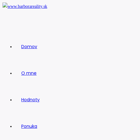
Skip
to
content
Domov
O mne
Hodnoty
Ponuka