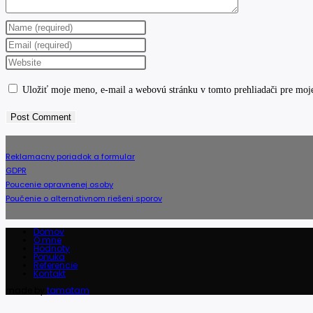
Enter
your
Enter
name
your
Enter
or
email
your
Uložiť moje meno, e-mail a webovú stránku v tomto prehliadači pre moj
username
address
website
to
to
URL
comment
comment
(optional)
Reklamacny poriadok a formular
GDPR
Poucenie opravnenej osoby
Poučenie o alternativnom riešeni sporov
Domov
O mne
Hodnoty
Ponuka
Referencie
Kontakt
made by
tamatam