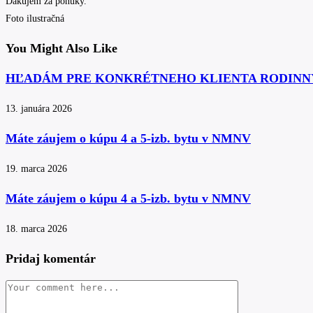
Ďakujem za ponuky.
Foto ilustračná
You Might Also Like
HĽADÁM PRE KONKRÉTNEHO KLIENTA RODINN
13. januára 2026
Máte záujem o kúpu 4 a 5-izb. bytu v NMNV
19. marca 2026
Máte záujem o kúpu 4 a 5-izb. bytu v NMNV
18. marca 2026
Pridaj komentár
Comment