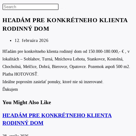
Search
this
HĽADÁM PRE KONKRÉTNEHO KLIENTA
website
RODINNÝ DOM
Post
12. februára 2026
published:
Hľadám pre konkrétneho klienta rodinný dom od 150.000-180.000,- € , v
lokalitách – Soblahov, Turná, Mníchova Lehota, Stankovce, Kostolná,
Chocholná, Melčice, Dobrá, Bierovce, Opatovce. Pozemok aspoň 500 m2.
Platba HOTOVOSŤ.
Ideálne poprosím zasielať ponuky, ktoré nie sú inzerované.
Ďakujem
You Might Also Like
HĽADÁM PRE KONKRÉTNEHO KLIENTA
RODINNÝ DOM