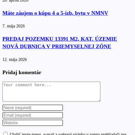
28. apríla 2026
Máte záujem o kúpu 4 a 5-izb. bytu v NMNV
7. mája 2026
PREDAJ POZEMKU 13391 M2, KAT. ÚZEMIE
NOVÁ DUBNICA V PRIEMYSELNEJ ZÓNE
12. mája 2026
Pridaj komentár
Comment
Enter
your
Enter
name
your
Enter
or
email
your
Uložiť moje meno, e-mail a webovú stránku v tomto prehliadači pre