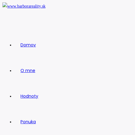
Skip
to
content
Domov
O mne
Hodnoty
Ponuka