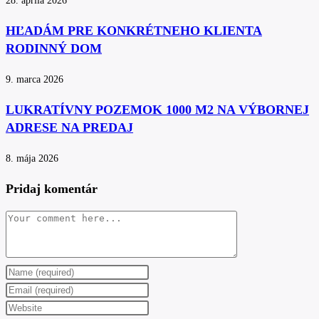
28. apríla 2026
HĽADÁM PRE KONKRÉTNEHO KLIENTA
RODINNÝ DOM
9. marca 2026
LUKRATÍVNY POZEMOK 1000 M2 NA VÝBORNEJ
ADRESE NA PREDAJ
8. mája 2026
Pridaj komentár
Comment
Enter
your
Enter
name
your
Enter