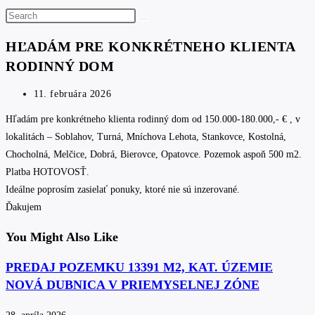
Search
this
HĽADÁM PRE KONKRÉTNEHO KLIENTA
website
RODINNÝ DOM
Post
11. februára 2026
published:
Hľadám pre konkrétneho klienta rodinný dom od 150.000-180.000,- € , v
lokalitách – Soblahov, Turná, Mníchova Lehota, Stankovce, Kostolná,
Chocholná, Melčice, Dobrá, Bierovce, Opatovce. Pozemok aspoň 500 m2.
Platba HOTOVOSŤ.
Ideálne poprosím zasielať ponuky, ktoré nie sú inzerované.
Ďakujem
You Might Also Like
PREDAJ POZEMKU 13391 M2, KAT. ÚZEMIE
NOVÁ DUBNICA V PRIEMYSELNEJ ZÓNE