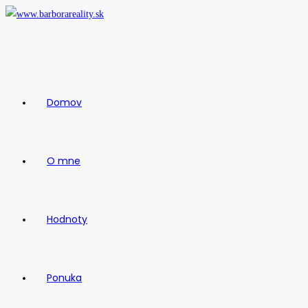
Skip
to
content
Domov
O mne
Hodnoty
Ponuka