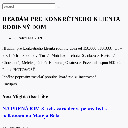
Search
this
HĽADÁM PRE KONKRÉTNEHO KLIENTA
website
RODINNÝ DOM
Post
2. februára 2026
published:
Hľadám pre konkrétneho klienta rodinný dom od 150.000-180.000,- € , v
lokalitách – Soblahov, Turná, Mníchova Lehota, Stankovce, Kostolná,
Chocholná, Melčice, Dobrá, Bierovce, Opatovce. Pozemok aspoň 500 m2.
Platba HOTOVOSŤ.
Ideálne poprosím zasielať ponuky, ktoré nie sú inzerované.
Ďakujem
You Might Also Like
NA PRENÁJOM 3- izb. zariadený, pekný byt s
balkónom na Mateja Bela