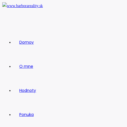
Skip
to
content
Domov
O mne
Hodnoty
Ponuka