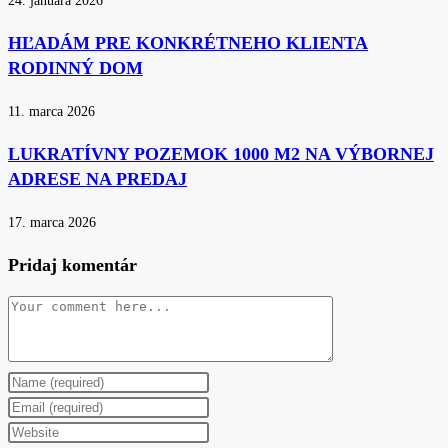
24. januára 2026
HĽADÁM PRE KONKRÉTNEHO KLIENTA
RODINNÝ DOM
11. marca 2026
LUKRATÍVNY POZEMOK 1000 M2 NA VÝBORNEJ
ADRESE NA PREDAJ
17. marca 2026
Pridaj komentár
Comment
Enter
your
Enter
name
your
Enter