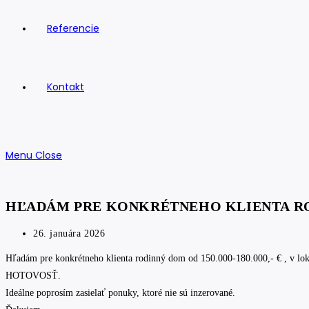
Referencie
Kontakt
Menu
Close
HĽADÁM PRE KONKRÉTNEHO KLIENTA R
Post
26. januára 2026
published:
Hľadám pre konkrétneho klienta rodinný dom od 150.000-180.000,- € , v lo
HOTOVOSŤ.
Ideálne poprosím zasielať ponuky, ktoré nie sú inzerované.