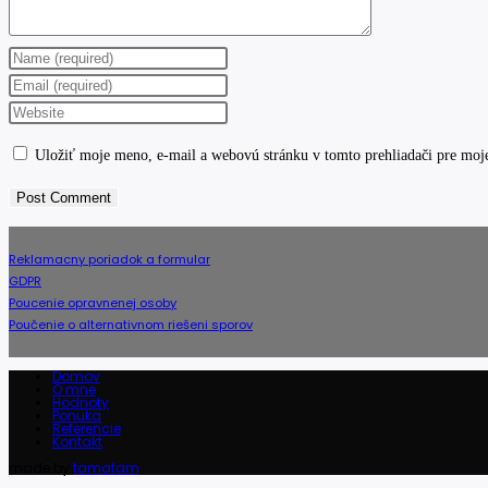
Enter
your
Enter
name
your
Enter
or
email
your
Uložiť moje meno, e-mail a webovú stránku v tomto prehliadači pre moj
username
address
website
to
to
URL
comment
comment
(optional)
Reklamacny poriadok a formular
GDPR
Poucenie opravnenej osoby
Poučenie o alternativnom riešeni sporov
Domov
O mne
Hodnoty
Ponuka
Referencie
Kontakt
made by
tamatam