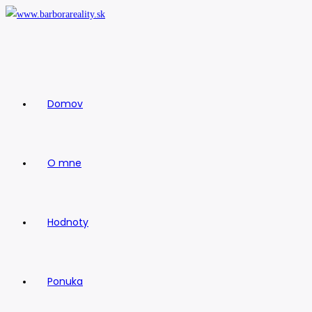
Skip
to
content
Domov
O mne
Hodnoty
Ponuka