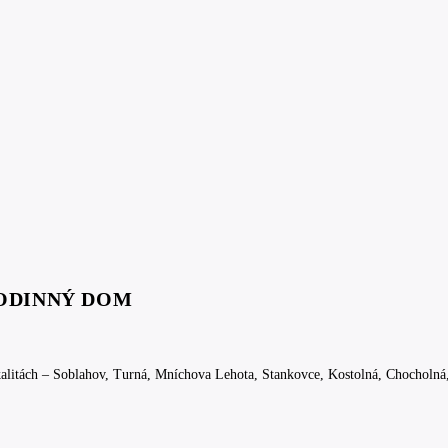
ODINNÝ DOM
kalitách – Soblahov, Turná, Mníchova Lehota, Stankovce, Kostolná, Chocholná