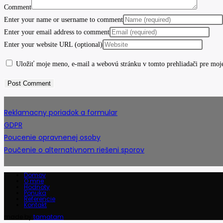
Comment
Enter your name or username to comment
Enter your email address to comment
Enter your website URL (optional)
Uložiť moje meno, e-mail a webovú stránku v tomto prehliadači pre moj
Reklamacny poriadok a formular
GDPR
Poucenie opravnenej osoby
Poučenie o alternativnom riešeni sporov
Domov
O mne
Hodnoty
Ponuka
Referencie
Kontakt
made by
tamatam