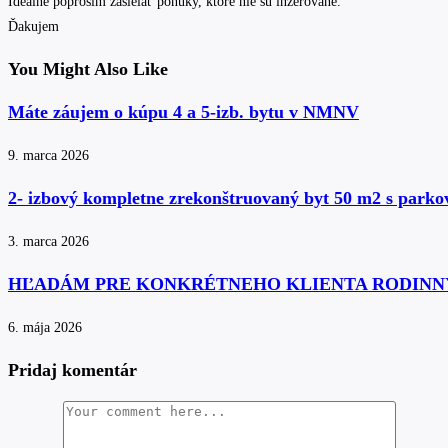
Ideálne poprosím zasielať ponuky, ktoré nie sú inzerované.
Ďakujem
You Might Also Like
Máte záujem o kúpu 4 a 5-izb. bytu v NMNV
9. marca 2026
2- izbový kompletne zrekonštruovaný byt 50 m2 s park
3. marca 2026
HĽADÁM PRE KONKRÉTNEHO KLIENTA RODINN
6. mája 2026
Pridaj komentár