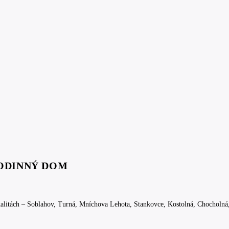
ODINNÝ DOM
kalitách – Soblahov, Turná, Mníchova Lehota, Stankovce, Kostolná, Chocholná