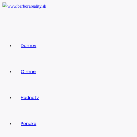
Skip
to
content
Domov
O mne
Hodnoty
Ponuka