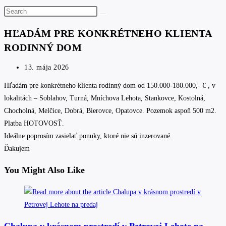
Search
this
HĽADÁM PRE KONKRÉTNEHO KLIENTA
website
RODINNÝ DOM
Post
13. mája 2026
published:
Hľadám pre konkrétneho klienta rodinný dom od 150.000-180.000,- € , v
lokalitách – Soblahov, Turná, Mníchova Lehota, Stankovce, Kostolná,
Chocholná, Melčice, Dobrá, Bierovce, Opatovce. Pozemok aspoň 500 m2.
Platba HOTOVOSŤ.
Ideálne poprosím zasielať ponuky, ktoré nie sú inzerované.
Ďakujem
You Might Also Like