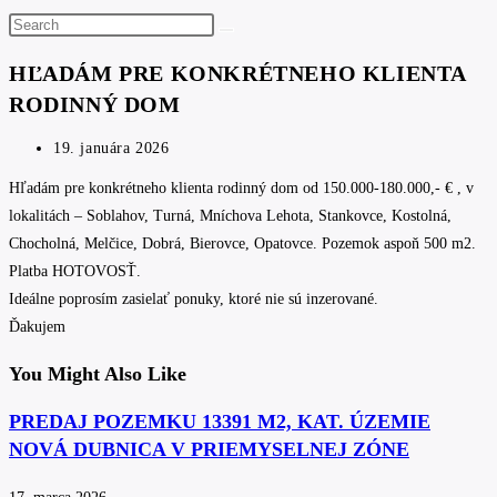
Search
this
HĽADÁM PRE KONKRÉTNEHO KLIENTA
website
RODINNÝ DOM
Post
19. januára 2026
published:
Hľadám pre konkrétneho klienta rodinný dom od 150.000-180.000,- € , v
lokalitách – Soblahov, Turná, Mníchova Lehota, Stankovce, Kostolná,
Chocholná, Melčice, Dobrá, Bierovce, Opatovce. Pozemok aspoň 500 m2.
Platba HOTOVOSŤ.
Ideálne poprosím zasielať ponuky, ktoré nie sú inzerované.
Ďakujem
You Might Also Like
PREDAJ POZEMKU 13391 M2, KAT. ÚZEMIE
NOVÁ DUBNICA V PRIEMYSELNEJ ZÓNE