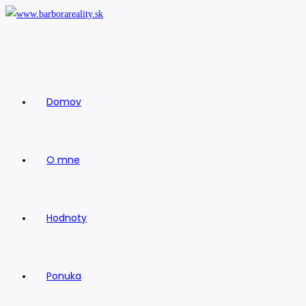
Skip
to
content
Domov
O mne
Hodnoty
Ponuka