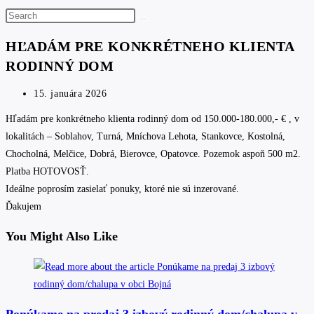
Search
this
HĽADÁM PRE KONKRÉTNEHO KLIENTA
website
RODINNÝ DOM
Post
15. januára 2026
published:
Hľadám pre konkrétneho klienta rodinný dom od 150.000-180.000,- € , v
lokalitách – Soblahov, Turná, Mníchova Lehota, Stankovce, Kostolná,
Chocholná, Melčice, Dobrá, Bierovce, Opatovce. Pozemok aspoň 500 m2.
Platba HOTOVOSŤ.
Ideálne poprosím zasielať ponuky, ktoré nie sú inzerované.
Ďakujem
You Might Also Like