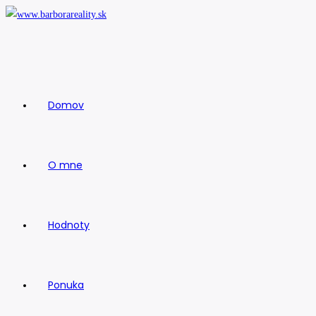
Skip
to
content
Domov
O mne
Hodnoty
Ponuka