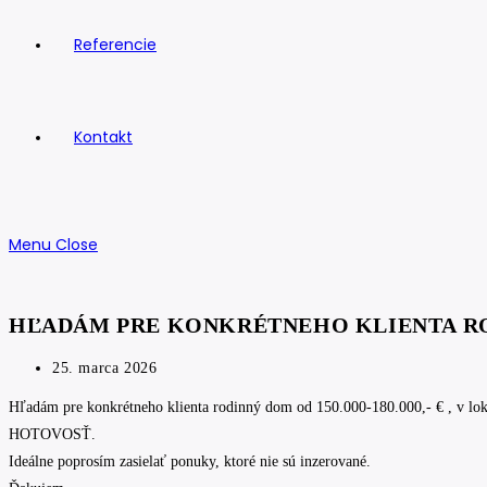
Referencie
Kontakt
Menu
Close
HĽADÁM PRE KONKRÉTNEHO KLIENTA R
Post
25. marca 2026
published:
Hľadám pre konkrétneho klienta rodinný dom od 150.000-180.000,- € , v lo
HOTOVOSŤ.
Ideálne poprosím zasielať ponuky, ktoré nie sú inzerované.