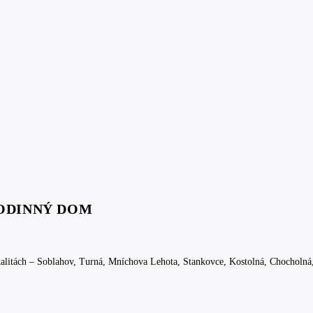
ODINNÝ DOM
kalitách – Soblahov, Turná, Mníchova Lehota, Stankovce, Kostolná, Chocholná