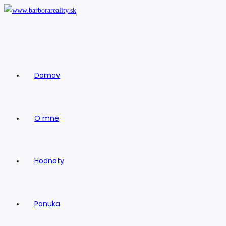
Skip
to
content
Domov
O mne
Hodnoty
Ponuka