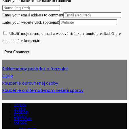
Enter your name or username to comment
Enter your email address to comment
Enter your website URL (optional)
Uložiť moje meno, e-mail a webovú stránku v tomto prehliadači pre
moje budúce komentáre.
Reklamacny poriadok a formular
GDPR
Poucenie opravnenej osoby
Poučenie o alternativnom riešeni sporov
Domov
O mne
Hodnoty
Ponuka
Referencie
Kontakt