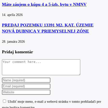
Máte záujem o kúpu 4 a 5-izb. bytu v NMNV
14. apríla 2026
PREDAJ POZEMKU 13391 M2, KAT. ÚZEMIE
NOVÁ DUBNICA V PRIEMYSELNEJ ZÓNE
28. januára 2026
Pridaj komentár
Comment
Enter
your
Enter
name
your
Enter
or
email
your
Uložiť moje meno, e-mail a webovú stránku v tomto prehliadači pre
username
address
website
moje budúce komentáre.