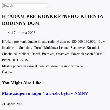
Search
this
HĽADÁM PRE KONKRÉTNEHO KLIENTA
website
RODINNÝ DOM
Post
17. marca 2026
published:
Hľadám pre konkrétneho klienta rodinný dom od 150.000-180.000,- € , v
lokalitách – Soblahov, Turná, Mníchova Lehota, Stankovce, Kostolná,
Chocholná, Melčice, Dobrá, Bierovce, Opatovce. Pozemok aspoň 500 m2.
Platba HOTOVOSŤ.
Ideálne poprosím zasielať ponuky, ktoré nie sú inzerované.
Ďakujem
You Might Also Like
Máte záujem o kúpu 4 a 5-izb. bytu v NMNV
21. apríla 2026