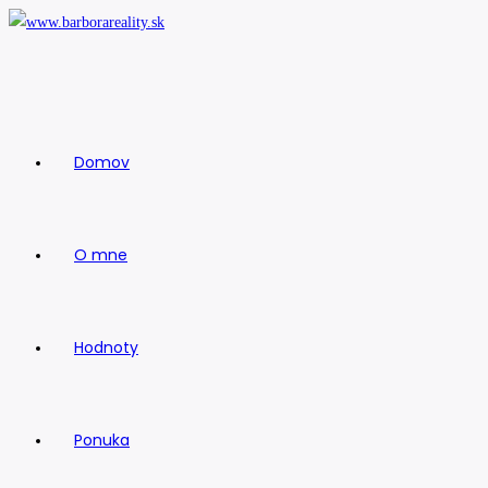
Skip
to
content
Domov
O mne
Hodnoty
Ponuka