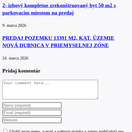
2- izbový kompletne zrekonštruovaný byt 50 m2 s
parkovacím miestom na predaj
9. marca 2026
PREDAJ POZEMKU 13391 M2, KAT. ÚZEMIE
NOVÁ DUBNICA V PRIEMYSELNEJ ZÓNE
24. marca 2026
Pridaj komentár
Comment
Enter
your
Enter
name
your
Enter
or
email
your
Uložiť moje meno, e-mail a webovú stránku v tomto prehliadači pre