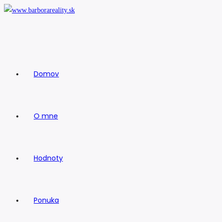
Skip
to
content
Domov
O mne
Hodnoty
Ponuka