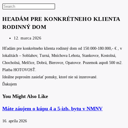
Search
this
HĽADÁM PRE KONKRÉTNEHO KLIENTA
website
RODINNÝ DOM
Post
12. marca 2026
published:
Hľadám pre konkrétneho klienta rodinný dom od 150.000-180.000,- € , v
lokalitách – Soblahov, Turná, Mníchova Lehota, Stankovce, Kostolná,
Chocholná, Melčice, Dobrá, Bierovce, Opatovce. Pozemok aspoň 500 m2.
Platba HOTOVOSŤ.
Ideálne poprosím zasielať ponuky, ktoré nie sú inzerované.
Ďakujem
You Might Also Like
Máte záujem o kúpu 4 a 5-izb. bytu v NMNV
16. apríla 2026