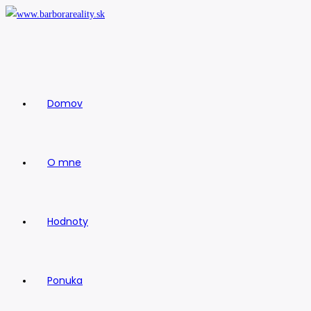
Skip
to
content
Domov
O mne
Hodnoty
Ponuka