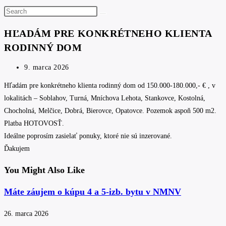
Search
this
HĽADÁM PRE KONKRÉTNEHO KLIENTA
website
RODINNÝ DOM
Post
9. marca 2026
published:
Hľadám pre konkrétneho klienta rodinný dom od 150.000-180.000,- € , v
lokalitách – Soblahov, Turná, Mníchova Lehota, Stankovce, Kostolná,
Chocholná, Melčice, Dobrá, Bierovce, Opatovce. Pozemok aspoň 500 m2.
Platba HOTOVOSŤ.
Ideálne poprosím zasielať ponuky, ktoré nie sú inzerované.
Ďakujem
You Might Also Like
Máte záujem o kúpu 4 a 5-izb. bytu v NMNV
26. marca 2026