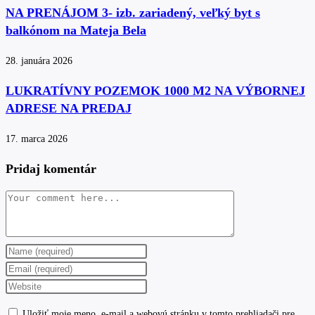
NA PRENÁJOM 3- izb. zariadený, veľký byt s
balkónom na Mateja Bela
28. januára 2026
LUKRATÍVNY POZEMOK 1000 M2 NA VÝBORNEJ
ADRESE NA PREDAJ
17. marca 2026
Pridaj komentár
Comment
Enter
your
Enter
name
your
Enter
or
email
your
Uložiť moje meno, e-mail a webovú stránku v tomto prehliadači pre