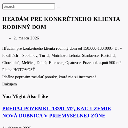
Search
this
HĽADÁM PRE KONKRÉTNEHO KLIENTA
website
RODINNÝ DOM
Post
2. marca 2026
published:
Hľadám pre konkrétneho klienta rodinný dom od 150.000-180.000,- € , v
lokalitách – Soblahov, Turná, Mníchova Lehota, Stankovce, Kostolná,
Chocholná, Melčice, Dobrá, Bierovce, Opatovce. Pozemok aspoň 500 m2.
Platba HOTOVOSŤ.
Ideálne poprosím zasielať ponuky, ktoré nie sú inzerované.
Ďakujem
You Might Also Like
PREDAJ POZEMKU 13391 M2, KAT. ÚZEMIE
NOVÁ DUBNICA V PRIEMYSELNEJ ZÓNE