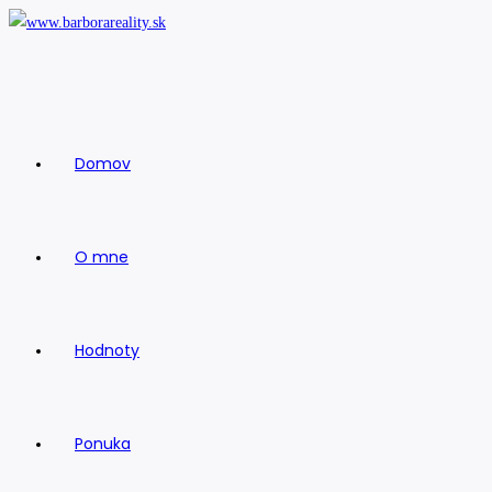
Skip
to
content
Domov
O mne
Hodnoty
Ponuka