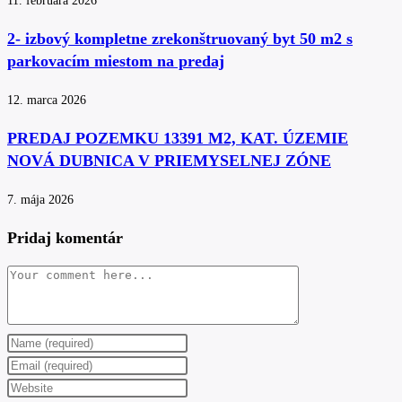
11. februára 2026
2- izbový kompletne zrekonštruovaný byt 50 m2 s
parkovacím miestom na predaj
12. marca 2026
PREDAJ POZEMKU 13391 M2, KAT. ÚZEMIE
NOVÁ DUBNICA V PRIEMYSELNEJ ZÓNE
7. mája 2026
Pridaj komentár
Comment
Enter
your
Enter
name
your
Enter