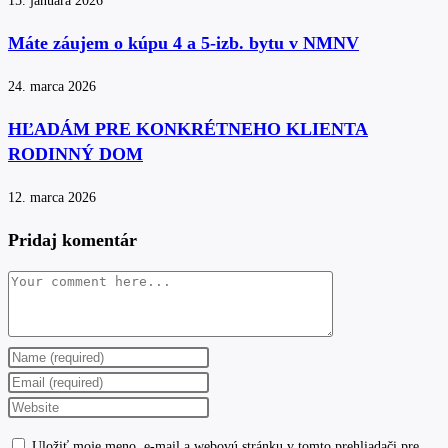
15. januára 2026
Máte záujem o kúpu 4 a 5-izb. bytu v NMNV
24. marca 2026
HĽADÁM PRE KONKRÉTNEHO KLIENTA
RODINNÝ DOM
12. marca 2026
Pridaj komentár
Comment
Enter
your
Enter
name
your
Enter
or
email
your
Uložiť moje meno, e-mail a webovú stránku v tomto prehliadači pre