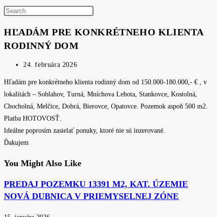
Search
this
HĽADÁM PRE KONKRÉTNEHO KLIENTA
website
RODINNÝ DOM
Post
24. februára 2026
published:
Hľadám pre konkrétneho klienta rodinný dom od 150.000-180.000,- € , v
lokalitách – Soblahov, Turná, Mníchova Lehota, Stankovce, Kostolná,
Chocholná, Melčice, Dobrá, Bierovce, Opatovce. Pozemok aspoň 500 m2.
Platba HOTOVOSŤ.
Ideálne poprosím zasielať ponuky, ktoré nie sú inzerované.
Ďakujem
You Might Also Like
PREDAJ POZEMKU 13391 M2, KAT. ÚZEMIE
NOVÁ DUBNICA V PRIEMYSELNEJ ZÓNE