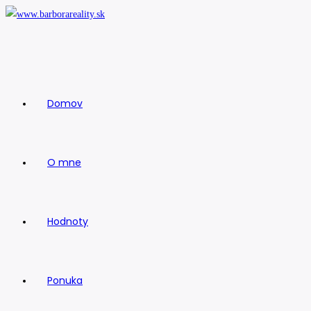
Skip
to
content
Domov
O mne
Hodnoty
Ponuka