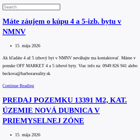
Search
this
Máte záujem o kúpu 4 a 5-izb. bytu v
website
NMNV
Post
15. mája 2026
published:
Ak hľadáte 4 až 5 izbový byt v NMNV neváhajte ma kontaktovať. Máme v
ponuke OFF MARKET 4 a 5 izbové byty. Viac info na: 0949 826 941 alebo
beckova@barborareality.sk
Máte
Continue Reading
záujem
PREDAJ POZEMKU 13391 M2, KAT.
o
ÚZEMIE NOVÁ DUBNICA V
kúpu
4
PRIEMYSELNEJ ZÓNE
a
5-
Post
15. mája 2026