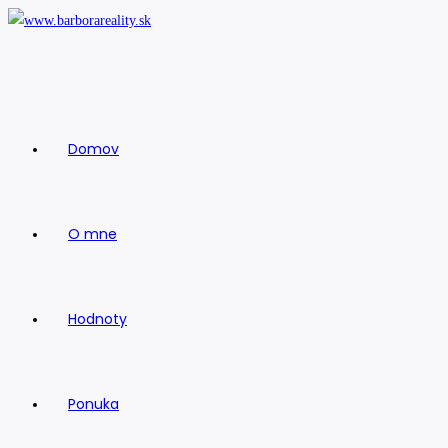
Skip
to
content
Domov
O mne
Hodnoty
Ponuka