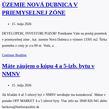
ÚZEMIE NOVÁ DUBNICA V
KLIENTA
RODINNÝ
PRIEMYSELNEJ ZÓNE
DOM
Post
15. mája 2026
published:
DEVELOPERI, INVESTORI POZOR! Ponúkame Vám na predaj pozemok
v priemyselnej zóne , kat. územie Nová Dubnica o výmere 13391 m2. Šírka
pozemku z cesty je cca 89 m. Voda, a…
PREDAJ
Continue Reading
POZEMKU
Máte záujem o kúpu 4 a 5-izb. bytu v
13391
NMNV
M2,
KAT.
Post
ÚZEMIE
15. mája 2026
published:
NOVÁ
Ak hľadáte 4 až 5 izbový byt v NMNV neváhajte ma kontaktovať. Máme v
DUBNICA
ponuke OFF MARKET 4 a 5 izbové byty. Viac info na: 0949 826 941 alebo
V
beckova@barborareality.sk