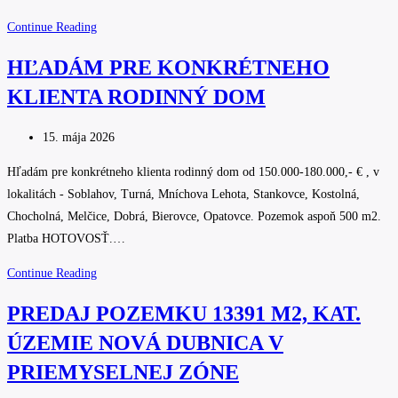
PRIEMYSELNEJ
ZÓNE
Máte
Continue Reading
záujem
HĽADÁM PRE KONKRÉTNEHO
o
KLIENTA RODINNÝ DOM
kúpu
4
Post
a
15. mája 2026
published:
5-
Hľadám pre konkrétneho klienta rodinný dom od 150.000-180.000,- € , v
izb.
lokalitách - Soblahov, Turná, Mníchova Lehota, Stankovce, Kostolná,
bytu
Chocholná, Melčice, Dobrá, Bierovce, Opatovce. Pozemok aspoň 500 m2.
v
Platba HOTOVOSŤ.…
NMNV
HĽADÁM
Continue Reading
PRE
PREDAJ POZEMKU 13391 M2, KAT.
KONKRÉTNEHO
ÚZEMIE NOVÁ DUBNICA V
KLIENTA
RODINNÝ
PRIEMYSELNEJ ZÓNE
DOM