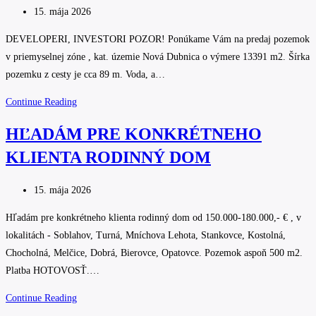
Post
15. mája 2026
published:
DEVELOPERI, INVESTORI POZOR! Ponúkame Vám na predaj pozemok
v priemyselnej zóne , kat. územie Nová Dubnica o výmere 13391 m2. Šírka
pozemku z cesty je cca 89 m. Voda, a…
PREDAJ
Continue Reading
POZEMKU
HĽADÁM PRE KONKRÉTNEHO
13391
KLIENTA RODINNÝ DOM
M2,
KAT.
Post
ÚZEMIE
15. mája 2026
published:
NOVÁ
Hľadám pre konkrétneho klienta rodinný dom od 150.000-180.000,- € , v
DUBNICA
lokalitách - Soblahov, Turná, Mníchova Lehota, Stankovce, Kostolná,
V
Chocholná, Melčice, Dobrá, Bierovce, Opatovce. Pozemok aspoň 500 m2.
PRIEMYSELNEJ
Platba HOTOVOSŤ.…
ZÓNE
HĽADÁM
Continue Reading
PRE