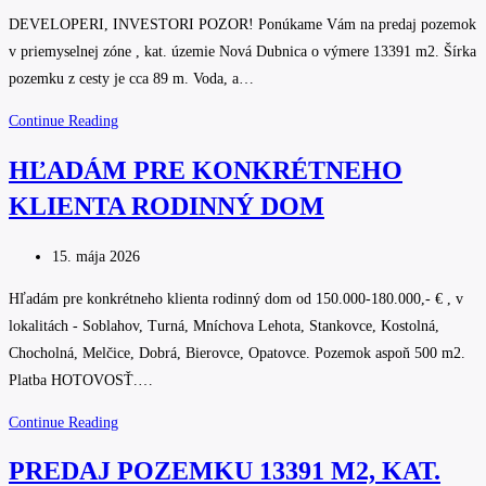
izb.
published:
DEVELOPERI, INVESTORI POZOR! Ponúkame Vám na predaj pozemok
bytu
v priemyselnej zóne , kat. územie Nová Dubnica o výmere 13391 m2. Šírka
v
pozemku z cesty je cca 89 m. Voda, a…
NMNV
PREDAJ
Continue Reading
POZEMKU
HĽADÁM PRE KONKRÉTNEHO
13391
KLIENTA RODINNÝ DOM
M2,
KAT.
Post
ÚZEMIE
15. mája 2026
published:
NOVÁ
Hľadám pre konkrétneho klienta rodinný dom od 150.000-180.000,- € , v
DUBNICA
lokalitách - Soblahov, Turná, Mníchova Lehota, Stankovce, Kostolná,
V
Chocholná, Melčice, Dobrá, Bierovce, Opatovce. Pozemok aspoň 500 m2.
PRIEMYSELNEJ
Platba HOTOVOSŤ.…
ZÓNE
HĽADÁM
Continue Reading
PRE
PREDAJ POZEMKU 13391 M2, KAT.
KONKRÉTNEHO