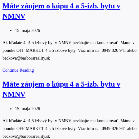
Máte záujem o kúpu 4 a 5-izb. bytu v
KONKRÉTNEHO
NMNV
KLIENTA
RODINNÝ
Post
DOM
15. mája 2026
published:
Ak hľadáte 4 až 5 izbový byt v NMNV neváhajte ma kontaktovať. Máme v
ponuke OFF MARKET 4 a 5 izbové byty. Viac info na: 0949 826 941 alebo
beckova@barborareality.sk
Máte
Continue Reading
záujem
Máte záujem o kúpu 4 a 5-izb. bytu v
o
NMNV
kúpu
4
Post
a
15. mája 2026
published:
5-
Ak hľadáte 4 až 5 izbový byt v NMNV neváhajte ma kontaktovať. Máme v
izb.
ponuke OFF MARKET 4 a 5 izbové byty. Viac info na: 0949 826 941 alebo
bytu
beckova@barborareality.sk