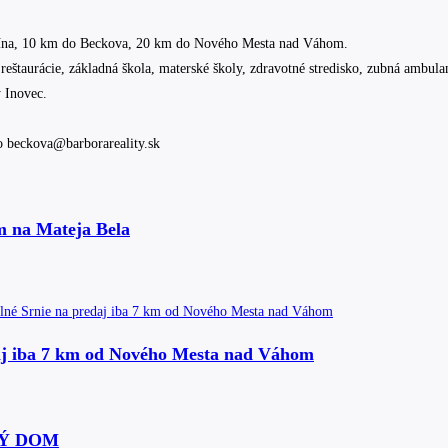
nčína, 10 km do Beckova, 20 km do Nového Mesta nad Váhom.
eštaurácie, základná škola, materské školy, zdravotné stredisko, zubná ambulan
y Inovec.
bo beckova@barborareality.sk
m na Mateja Bela
j iba 7 km od Nového Mesta nad Váhom
Ý DOM