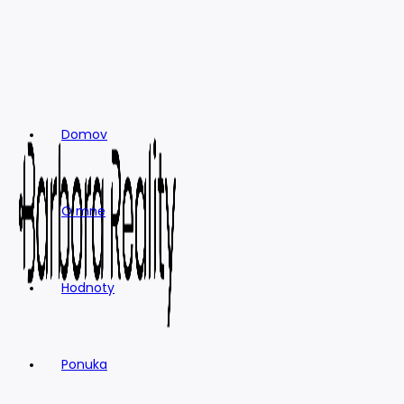
Skip
to
content
Domov
O mne
Hodnoty
Ponuka