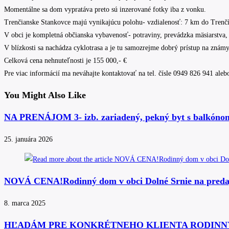
Momentálne sa dom vypratáva preto sú inzerované fotky iba z vonku.
Trenčianske Stankovce majú vynikajúcu polohu- vzdialenosť: 7 km do Tre
V obci je kompletná občianska vybavenosť- potraviny, prevádzka mäsiarstva, r
V blízkosti sa nachádza cyklotrasa a je tu samozrejme dobrý prístup na znám
Celková cena nehnuteľnosti je 155 000,- €
Pre viac informácií ma neváhajte kontaktovať na tel. čísle 0949 826 941 ale
You Might Also Like
NA PRENÁJOM 3- izb. zariadený, pekný byt s balkóno
25. januára 2026
NOVÁ CENA!Rodinný dom v obci Dolné Srnie na preda
8. marca 2025
HĽADÁM PRE KONKRÉTNEHO KLIENTA RODINN