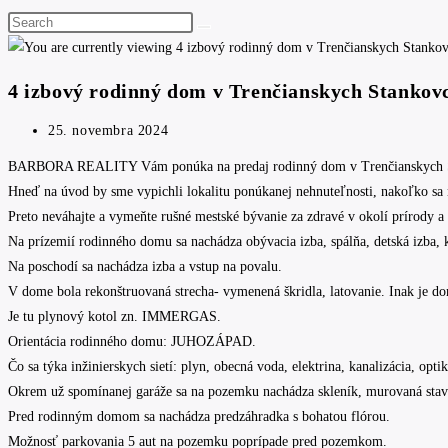
Search
this
website
4 izbový rodinný dom v Trenčianskych Stankov
Post
25. novembra 2024
published:
BARBORA REALITY Vám ponúka na predaj rodinný dom v Trenčianskych Stank
Hneď na úvod by sme vypichli lokalitu ponúkanej nehnuteľnosti, nakoľko sa
Preto neváhajte a vymeňte rušné mestské bývanie za zdravé v okolí prírody a
Na prízemií rodinného domu sa nachádza obývacia izba, spálňa, detská izba, 
Na poschodí sa nachádza izba a vstup na povalu.
V dome bola rekonštruovaná strecha- vymenená škridla, latovanie. Inak je 
Je tu plynový kotol zn. IMMERGAS.
Orientácia rodinného domu: JUHOZÁPAD.
Čo sa týka inžinierskych sietí: plyn, obecná voda, elektrina, kanalizácia, optik
Okrem už spomínanej garáže sa na pozemku nachádza skleník, murovaná stavba
Pred rodinným domom sa nachádza predzáhradka s bohatou flórou.
Možnosť parkovania 5 aut na pozemku poprípade pred pozemkom.