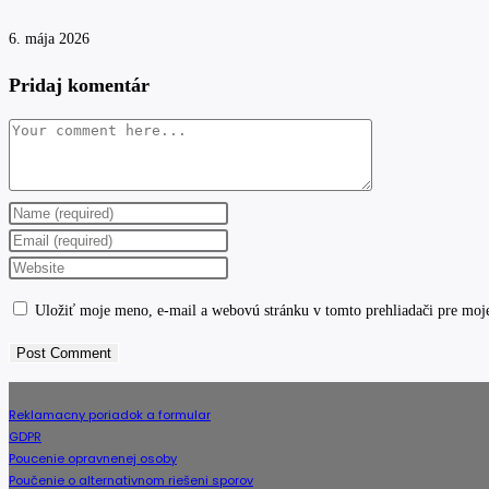
6. mája 2026
Pridaj komentár
Comment
Enter
your
Enter
name
your
Enter
or
email
your
Uložiť moje meno, e-mail a webovú stránku v tomto prehliadači pre moj
username
address
website
to
to
URL
comment
comment
(optional)
Reklamacny poriadok a formular
GDPR
Poucenie opravnenej osoby
Poučenie o alternativnom riešeni sporov