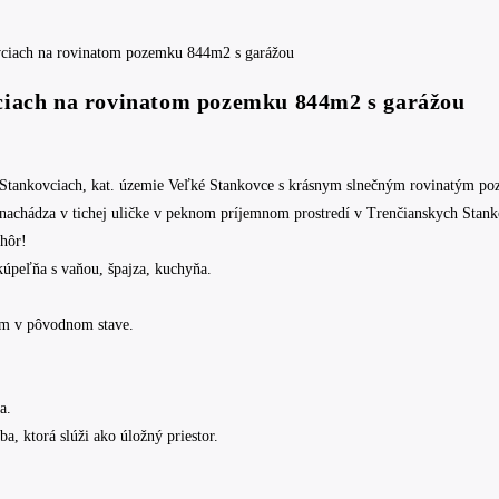
ciach na rovinatom pozemku 844m2 s garážou
ovciach, kat. územie Veľké Stankovce s krásnym slnečným rovinatým pozemk
 nachádza v tichej uličke v peknom príjemnom prostredí v Trenčianskych Stank
 hôr!
kúpeľňa s vaňou, špajza, kuchyňa.
dom v pôvodnom stave.
a.
, ktorá slúži ako úložný priestor.