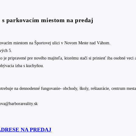
2 s parkovacím miestom na predaj
kovacím miestom na Športovej ulici v Novom Meste nad Váhom.
vých 5.
ko je pripravené pre nového majiteľa, ktorému stačí si priniesť iba osobné veci
 obývacia izba s kuchyňou.
potrebuje na dennodenné fungovanie- obchody, školy, reštaurácie, centrum mesta
kova@barborareality.sk
ADRESE NA PREDAJ