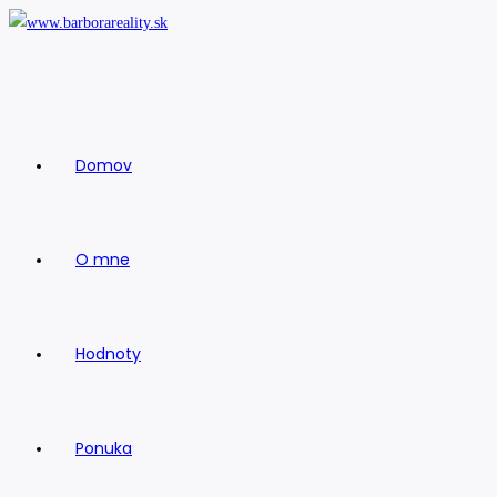
Skip
to
content
Domov
O mne
Hodnoty
Ponuka