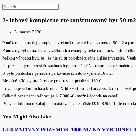
Search
this
2- izbový kompletne zrekonštruovaný byt 50 m
website
Post
5. marca 2026
published:
Ponúkame na predaj kompletne zrekonštruovaný byt s výmerou 50 m2 a par
Ponúkaný byt sa nachádza v zrekonštruovanej bytovke na 3. poschodí z celko
Veľkou výhodou bytu je , že nie sú tu potrebné žiadne ďalšie investície. Všet
Dispozícia bytu: predsieň, spálňa s loggiou, kúpeľňa so sprchou a s toaletou,
K bytu prislúcha i pivnica a parkovacie miesto o výmere 16 m2.
Mesačné náklady pre 2 osoby predstavujú približne 180 €.
Lokalita je veľmi tichá a kľudná. V blízkosti sa nachádza všetko, čo človek 
Celková cena nehnuteľnosti je 147.000,-€ (možná dohoda na cene!)
Pre viac info ma neváhajte kontaktovať na tel. čísle 0949 826 941 alebo bec
You Might Also Like
LUKRATÍVNY POZEMOK 1000 M2 NA VÝBORNEJ 