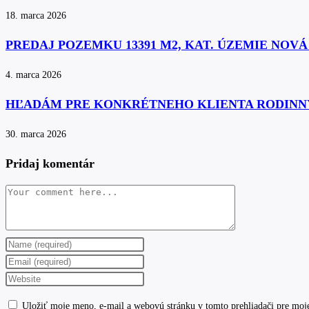
18. marca 2026
PREDAJ POZEMKU 13391 M2, KAT. ÚZEMIE NOV
4. marca 2026
HĽADÁM PRE KONKRÉTNEHO KLIENTA RODINN
30. marca 2026
Pridaj komentár
Comment
Enter
your
Enter
name
your
Enter
or
email
your
Uložiť moje meno, e-mail a webovú stránku v tomto prehliadači pre moj