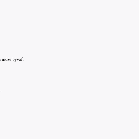
 a môže bývať.
.