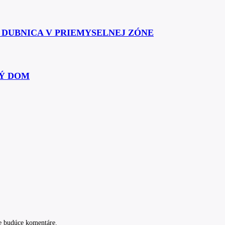
Á DUBNICA V PRIEMYSELNEJ ZÓNE
Ý DOM
e budúce komentáre.