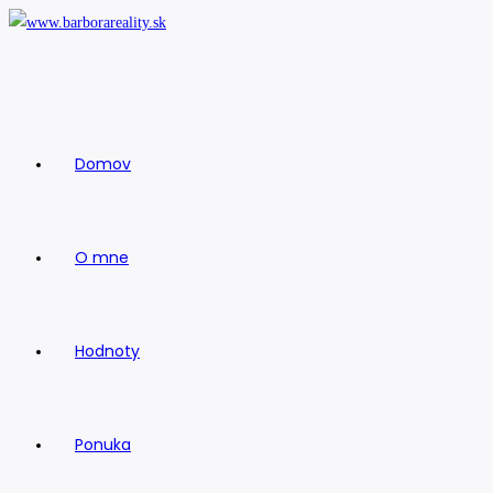
Skip
to
content
Domov
O mne
Hodnoty
Ponuka