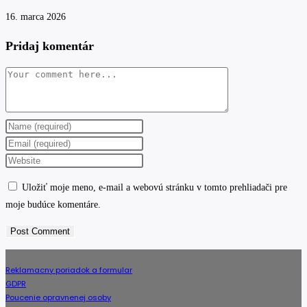
16. marca 2026
Pridaj komentár
Comment
Enter
your
Enter
name
your
Enter
or
email
your
Uložiť moje meno, e-mail a webovú stránku v tomto prehliadači pre
username
address
website
moje budúce komentáre.
to
to
URL
comment
comment
(optional)
Reklamacny poriadok a formular
GDPR
Poucenie opravnenej osoby