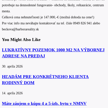
potrebuje na dennodenné fungovanie- obchody, školy, reštaurácie, centrum
mesta.
Celková cena nehnuteľnosti je 147.000,-€ (možná dohoda na cene!)
Pre viac info ma neváhajte kontaktovať na tel. čísle 0949 826 941 alebo
beckova@barborareality.sk
You Might Also Like
LUKRATÍVNY POZEMOK 1000 M2 NA VÝBORNEJ
ADRESE NA PREDAJ
30. apríla 2026
HĽADÁM PRE KONKRÉTNEHO KLIENTA
RODINNÝ DOM
14. apríla 2026
Máte záujem o kúpu 4 a 5-izb. bytu v NMNV