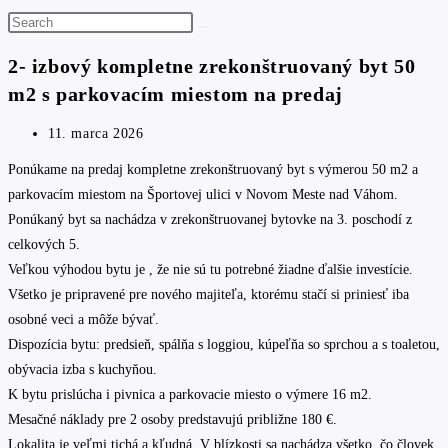
Search
this
2- izbový kompletne zrekonštruovaný byt 50
website
m2 s parkovacím miestom na predaj
Post
11. marca 2026
published:
Ponúkame na predaj kompletne zrekonštruovaný byt s výmerou 50 m2 a
parkovacím miestom na Športovej ulici v Novom Meste nad Váhom.
Ponúkaný byt sa nachádza v zrekonštruovanej bytovke na 3. poschodí z
celkových 5.
Veľkou výhodou bytu je , že nie sú tu potrebné žiadne ďalšie investície.
Všetko je pripravené pre nového majiteľa, ktorému stačí si priniesť iba
osobné veci a môže bývať.
Dispozícia bytu: predsieň, spálňa s loggiou, kúpeľňa so sprchou a s toaletou,
obývacia izba s kuchyňou.
K bytu prislúcha i pivnica a parkovacie miesto o výmere 16 m2.
Mesačné náklady pre 2 osoby predstavujú približne 180 €.
Lokalita je veľmi tichá a kľudná. V blízkosti sa nachádza všetko, čo človek