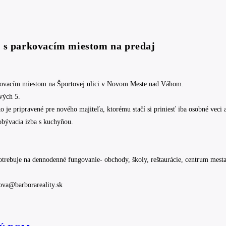
2 s parkovacím miestom na predaj
kovacím miestom na Športovej ulici v Novom Meste nad Váhom.
vých 5.
ko je pripravené pre nového majiteľa, ktorému stačí si priniesť iba osobné veci
 obývacia izba s kuchyňou.
potrebuje na dennodenné fungovanie- obchody, školy, reštaurácie, centrum mesta
kova@barborareality.sk