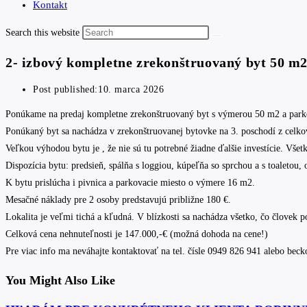
Kontakt
Search this website
2- izbový kompletne zrekonštruovaný byt 50 m
Post published:
10. marca 2026
Ponúkame na predaj kompletne zrekonštruovaný byt s výmerou 50 m2 a par
Ponúkaný byt sa nachádza v zrekonštruovanej bytovke na 3. poschodí z celko
Veľkou výhodou bytu je , že nie sú tu potrebné žiadne ďalšie investície. Všet
Dispozícia bytu: predsieň, spálňa s loggiou, kúpeľňa so sprchou a s toaletou,
K bytu prislúcha i pivnica a parkovacie miesto o výmere 16 m2.
Mesačné náklady pre 2 osoby predstavujú približne 180 €.
Lokalita je veľmi tichá a kľudná. V blízkosti sa nachádza všetko, čo človek 
Celková cena nehnuteľnosti je 147.000,-€ (možná dohoda na cene!)
Pre viac info ma neváhajte kontaktovať na tel. čísle 0949 826 941 alebo bec
You Might Also Like