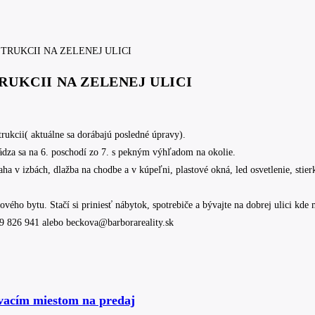
UKCII NA ZELENEJ ULICI
kcii( aktuálne sa dorábajú posledné úpravy).
dza sa na 6. poschodí zo 7. s pekným výhľadom na okolie.
ha v izbách, dlažba na chodbe a v kúpeľni, plastové okná, led osvetlenie, stier
vého bytu. Stačí si priniesť nábytok, spotrebiče a bývajte na dobrej ulici kd
949 826 941 alebo beckova@barborareality.sk
ovacím miestom na predaj