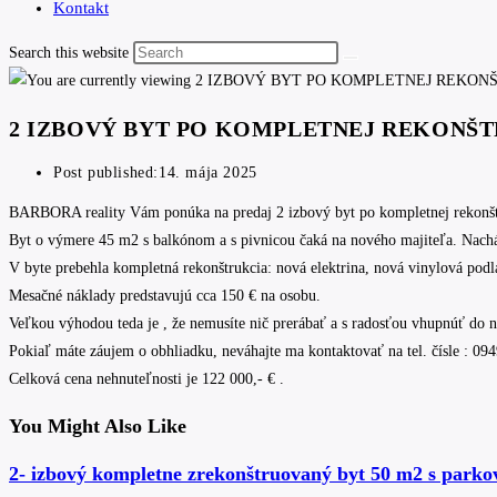
Kontakt
Search this website
2 IZBOVÝ BYT PO KOMPLETNEJ REKONŠTR
Post published:
14. mája 2025
BARBORA reality Vám ponúka na predaj 2 izbový byt po kompletnej rekonštru
Byt o výmere 45 m2 s balkónom a s pivnicou čaká na nového majiteľa. Nachá
V byte prebehla kompletná rekonštrukcia: nová elektrina, nová vinylová podla
Mesačné náklady predstavujú cca 150 € na osobu.
Veľkou výhodou teda je , že nemusíte nič prerábať a s radosťou vhupnúť do no
Pokiaľ máte záujem o obhliadku, neváhajte ma kontaktovať na tel. čísle : 0
Celková cena nehnuteľnosti je 122 000,- € .
You Might Also Like
2- izbový kompletne zrekonštruovaný byt 50 m2 s park